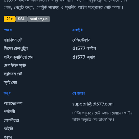
পেজ, পেমেন্ট তথ্য, একাউন্ট সাহায্য ও স্থানীয় আইন সংক্রান্ত নোট আছে।
21+
SSL
মোবাইল প্রথম
গেমস
একাউন্ট
বায়াথলন বেট
রেজিস্ট্রেশন
সিঙ্গেল ডেক পন্টুন
dt577 লগইন
লাইভ ক্যাসিনো গেম
dt577 অ্যাপ
মেগা উইন স্লট
হ্যান্ডবল বেট
স্লট গেম
তথ্য
যোগাযোগ
আমাদের কথা
support@dt577.com
শর্তাবলী
সার্ভিস শুধুমাত্র সেই অঞ্চলে যেখানে স্থানীয়
আইন অনুমতি দেয় তাৎক্ষণিক।
গোপনীয়তা
আইনি
প্রশ্ন