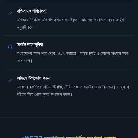
সতিসম্মত পরিচালনা
অভিজ্ঞ ও নিয়মিত অডিটের মাধ্যমে যাচাইকৃত। আমাদের ক্যাসিনো জুয়ার আইন
অনুযায়ী চলে।
সমর্থন দলে সুবিধা
বাংলাদেশের সকল শহর থেকে ২৪/৭ সহায়তা। লাইভ চ্যাট ও ফোনের মাধ্যমে সহজ
যোগাযোগ।
আসলে উপভোগ করুন
আমাদের ক্যাসিনো লাইভ স্ট্রিমিং, টেবিল গেম ও স্লটের মধ্যে বিভাজন। বন্ধুরা বা
পরিবার নিয়ে খেলে দ্রুত উপভোগ করুন।