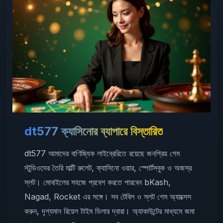
dt577 ক্যাসিনোর ব্যাপারে বিস্তারিত
dt577 আমাদের বাণিজ্যিক লাইব্রেরিতে রয়েছে জনপ্রিয় গেম
স্টুডিওদের তৈরি মাল্টি রুলেট, ক্যাসিনো ওয়ার, স্পোর্টসবুক ও অজস্র
স্লট। মোবাইলের সহজে প্রবেশ করতে পারবেন bKash,
Nagad, Rocket এর সঙ্গে। সব টেবিল ও স্লট গেম অ্যাক্সেস
করুন, দৃশ্যমান রিয়েল টাইম ডিলার দ্বারা। অ্যাকাউন্টের মাধ্যমে জমা