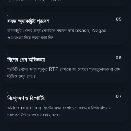
05
সহজ অ্যাকাউন্ট প্রবেশ
অ্যাকাউন্ট খোলার জন্য মোবাইলে প্রবেশ করে bKash, Nagad,
Rocket দিয়ে দ্রুত জমা দিন।
06
বিশেষ গেম অভিজ্ঞতা
প্রতিটি গেমের জন্য প্রকৃত RTP দেখানো হয় যেখানে প্রস্তুতকারক বা গেম
স্টুডিও তথ্য দেয়।
07
বিশ্লেষণ ও রিপোর্টিং
আমাদের reporting সিস্টেম এখন বাংলাদেশে সবচেয়ে নির্ভরযোগ্য ও
দ্রুততম উপায়ে তথ্য সরবরাহ করে।