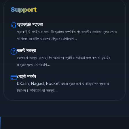
Support
অ্যাকাউন্ট সহায়তা
অ্যাকাউন্টে লগইন বা জমা-উত্তোলন সম্পর্কিত প্রয়োজনীয় সহায়তা দ্রুত পেতে
আমাদের মোবাইল ওয়ালের মাধ্যমে যোগাযোগ…
জরুরি সমস্যা
যেকোনো সমস্যা হলে ২৪/৭ আমাদের স্থানীয় সহায়তা দলে কল বা চ্যাটের
মাধ্যমে দ্রুত যোগাযোগ…
পেমেন্ট সমর্থন
bKash, Nagad, Rocket এর মাধ্যমে জমা ও উত্তোলন দ্রুত ও
নিরাপদ। অভিযোগ বা সমস্যা…