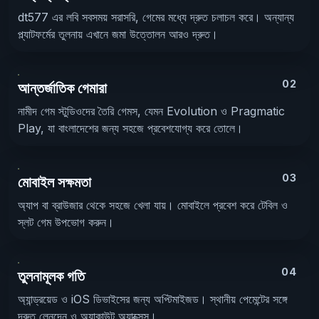
dt577 এর লবি সবসময় সরাসরি, গেমের মধ্যে দ্রুত চলাচল করে। অন্যান্য
প্ল্যাটফর্মের তুলনায় এখানে জমা উত্তোলন আরও দ্রুত।
02
আন্তর্জাতিক গেমারা
নামীদ গেম স্টুডিওদের তৈরি গেমস, যেমন Evolution ও Pragmatic
Play, যা বাংলাদেশের জন্য সহজে প্রবেশযোগ্য করে তোলে।
03
মোবাইল সক্ষমতা
অ্যাপ বা ব্রাউজার থেকে সহজে খেলা যায়। মোবাইলে প্রবেশ করে টেবিল ও
স্লট গেম উপভোগ করুন।
04
তুলনামূলক গতি
অ্যান্ড্রয়েড ও iOS ডিভাইসের জন্য অপ্টিমাইজড। স্থানীয় পেমেন্টের সঙ্গে
দ্রুত লেনদেন ও অ্যাকাউন্ট অ্যাক্সেস।