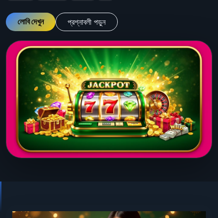
লোবি দেখুন
প্রশ্নাবলী পড়ুন