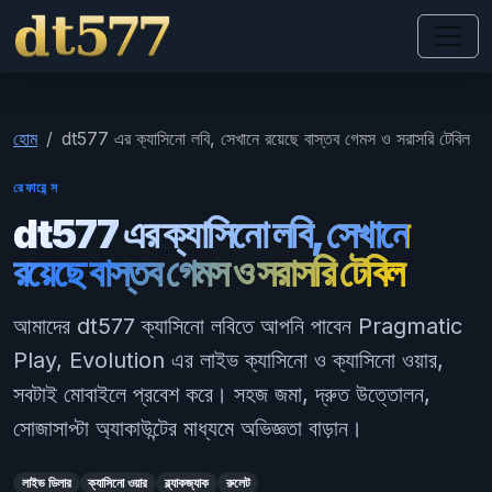
dt577
হোম
dt577 এর ক্যাসিনো লবি, সেখানে রয়েছে বাস্তব গেমস ও সরাসরি টেবিল
রেফারেন্স
dt577 এর ক্যাসিনো লবি, সেখানে
রয়েছে বাস্তব গেমস ও সরাসরি টেবিল
আমাদের dt577 ক্যাসিনো লবিতে আপনি পাবেন Pragmatic
Play, Evolution এর লাইভ ক্যাসিনো ও ক্যাসিনো ওয়ার,
সবটাই মোবাইলে প্রবেশ করে। সহজ জমা, দ্রুত উত্তোলন,
সোজাসাপ্টা অ্যাকাউন্টের মাধ্যমে অভিজ্ঞতা বাড়ান।
লাইভ ডিলার
ক্যাসিনো ওয়ার
ব্ল্যাকজ্যাক
রুলেট