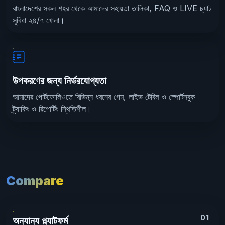
বাংলাদেশের সকল শহর থেকে আমাদের সহায়তা তালিকা, FAQ ও LIVE চ্যাট
সুবিধা ২৪/৭ খোলা।
উপকরণের জন্য নির্ভরযোগ্যতা
আমাদের পোর্টফোলিওতে বিভিন্ন ধরনের গেম, লাইভ টেবিল ও স্পোর্টসবুক
ট্র্যাকিং ও রিপোর্টিং স্থিতিশীল।
Compare
01
অন্যান্য প্ল্যাটফর্ম