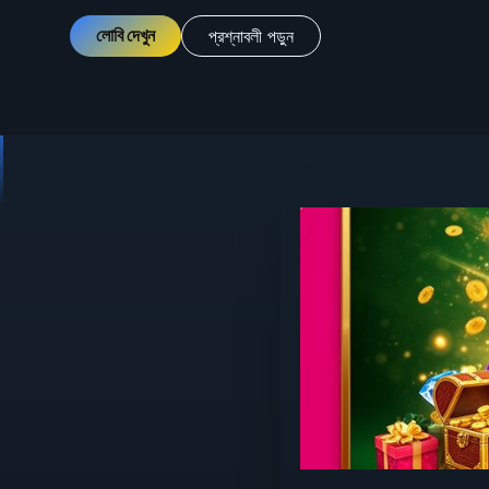
লোবি দেখুন
প্রশ্নাবলী পড়ুন