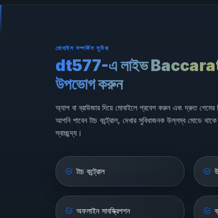
মোবাইল সম্পর্কিত সুবিধা
dt577-এ লাইভ Baccarat 
উপভোগ করুন
অ্যাপ বা ব্রাউজার দিয়ে মোবাইলে প্রবেশ করুন এবং দ্রুত গেম
আপনি পাবেন টাচ কন্ট্রোল, দেখার সুবিধাজনক উল্লম্ব মোডে থাক
স্বাচ্ছন্দ্য।
টাচ কন্ট্রোল
উ
অফলাইন সাবস্ক্রিপশন
ব