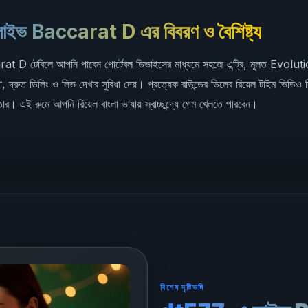
ইভ Baccarat D এর বিবরণ ও বৈশিষ্ট্য
t D টেবিলে আপনি পাবেন পোর্টেবল ডিভাইসের মাধ্যমে সহজে এন্ট্রি, মূলত Evol
 দ্রুত ডিলিং ও লিভ দেখার সুবিধা দেয়। প্রত্যেক রাউন্ডের ডিলের রিয়েল টাইম ভিডিও স্
ার। এই রুমে আপনি রিয়েল বাংলা ভাষায় স্বাচ্ছন্দ্যে গেম খেলতে পারবেন।
বিশেষ দৃষ্টিভঙ্গি