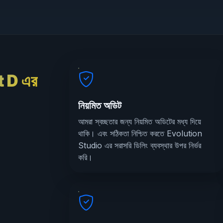
 D এর
নিয়মিত অডিট
আমরা স্বচ্ছতার জন্য নিয়মিত অডিটের মধ্য দিয়ে
থাকি। এবং সঠিকতা নিশ্চিত করতে Evolution
Studio এর সরাসরি ডিলিং ব্যবস্থার উপর নির্ভর
করি।