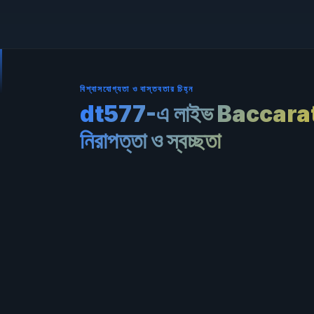
বিশ্বাসযোগ্যতা ও বাস্তবতার চিহ্ন
dt577-এ লাইভ Baccarat
নিরাপত্তা ও স্বচ্ছতা