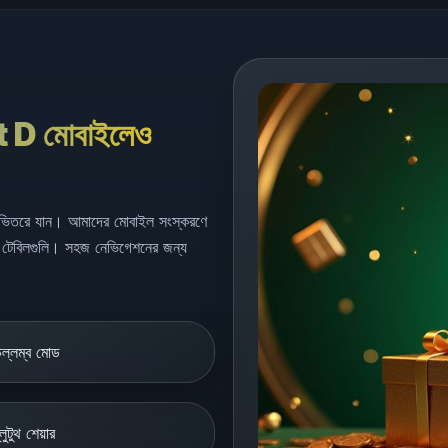
D মোবাইলেও
ের ভিতরে যান। আমাদের মোবাইল সংস্করণে
ে টেবিলগুলি। সহজ নেভিগেশনের জন্য
ল্লম্ব মোড
্লুটুথ শেয়ার