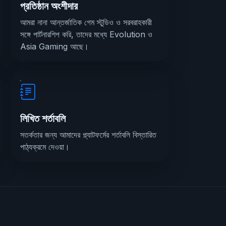
প্রতিষ্ঠান অংশীদার
আমরা নানা আন্তর্জাতিক গেম স্টুডিও ও সরবরাহকারী
সঙ্গে পার্টনারশিপ করি, তাদের মধ্যে Evolution ও
Asia Gaming আছে।
লিখিত শর্তাবলি
সতর্কতার জন্য আমাদের প্ল্যাটফর্মের শর্তাবলি বিস্তারিত
পাঠ্যক্রমে দেওয়া।